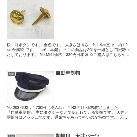
桜 耳ボタンです。 金色です。 大きさは高さ 約1.9㎝直径 約1.2
㎝ 金属製 です。 『桜 耳釦』 ＊この商品は2個を一組として販売い
たしております。 No.MB1価格：330円日本製 ☆ご購入はこちらから
↓☆ こちらの商品のみのお買い...
自動車制帽
制帽
No.203 価格：4,730円（税込み） ＊R2年1月価格改定しました。
『自動車制帽』 主にタクシーなどで使われている制帽です。 天井と
胴部分はメッシュ地です。通気性があって軽いのが特徴です。 天井
部分の周囲に針金が入っていないので、突...
制帽用 天井パーツ
制帽