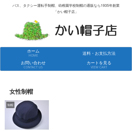
バス、タクシー運転手制帽、幼稚園学校制帽の通販なら1935年創業
「かい帽子店」
ホーム
送料・お支払方法
HOME
お問い合わせ
カートを見る
CONTACT US
VIEW CART
女性制帽
制帽