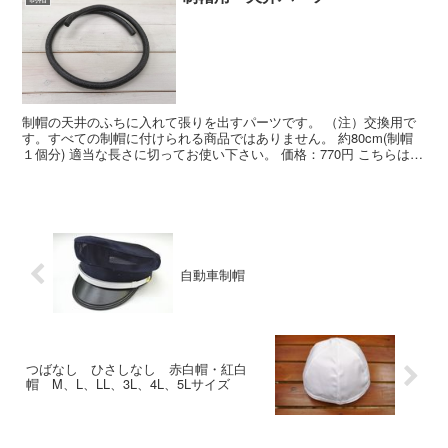
制帽の天井のふちに入れて張りを出すパーツです。 （注）交換用で
す。すべての制帽に付けられる商品ではありません。 約80cm(制帽
１個分) 適当な長さに切ってお使い下さい。 価格：770円 こちらはネ
コポス便が使えません。 制帽用 天井パーツ...
自動車制帽
つばなし ひさしなし 赤白帽・紅白
帽 M、L、LL、3L、4L、5Lサイズ